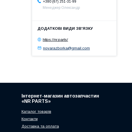
+380 (67) 251-31-99
Менеджер Олександр
https://nr.parts/
novarazborka@gmail.com
Інтернет-магазин автозапчастин
«NR PARTS»
Каталог товарів
Контакти
Доставка та оплата