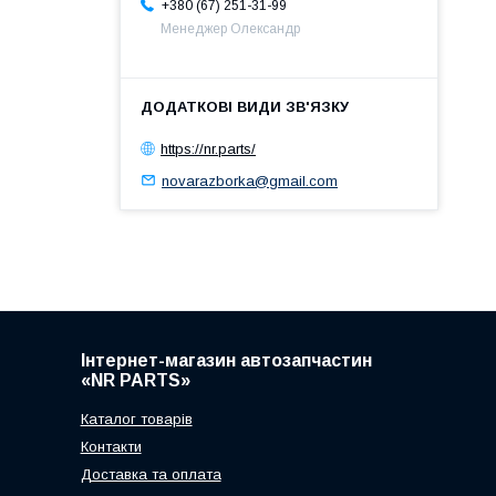
+380 (67) 251-31-99
Менеджер Олександр
https://nr.parts/
novarazborka@gmail.com
Інтернет-магазин автозапчастин
«NR PARTS»
Каталог товарів
Контакти
Доставка та оплата