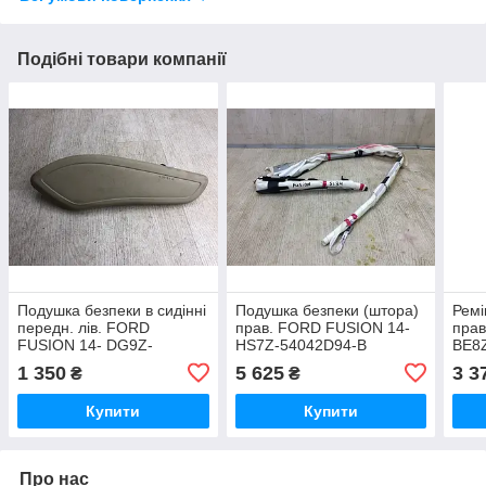
Подібні товари компанії
Подушка безпеки в сидінні
Подушка безпеки (штора)
Ремі
передн. лів. FORD
прав. FORD FUSION 14-
прав
FUSION 14- DG9Z-
HS7Z-54042D94-B
BE8
54611D11-AC
1 350
5 625
3 3
₴
₴
Купити
Купити
Про нас