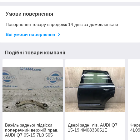
Умови повернення
Повернення товару впродовж 14 днів за домовленістю
Всі умови повернення
Подібні товари компанії
Важіль задньої підвіски
Двері задн. лів. AUDI Q7
Фара
поперечний верхній прав.
15-19 4M0833051E
4L0
AUDI Q7 05-15 7L0 505
375 A