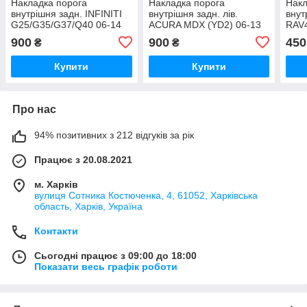
Накладка порога
Накладка порога
Накл
внутрішня задн. INFINITI
внутрішня задн. лів.
внут
G25/G35/G37/Q40 06-14
ACURA MDX (YD2) 06-13
RAV4
769B2-1NF0A
84262-STX-A01ZB
B0
900
900
450
₴
₴
Купити
Купити
Про нас
94% позитивних з 212 відгуків за рік
Працює з 20.08.2021
м. Харків
вулиця Сотника Костюченка, 4, 61052, Харківська
область, Харків, Україна
Контакти
Сьогодні працює з 09:00 до 18:00
Показати весь графік роботи