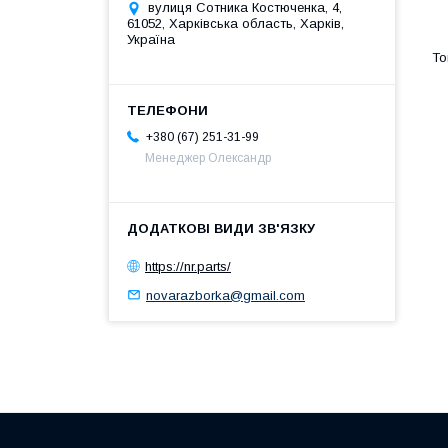
вулиця Сотника Костюченка, 4,
61052, Харківська область, Харків,
Україна
+380 (67) 251-31-99
Менеджер Олександр
https://nr.parts/
novarazborka@gmail.com