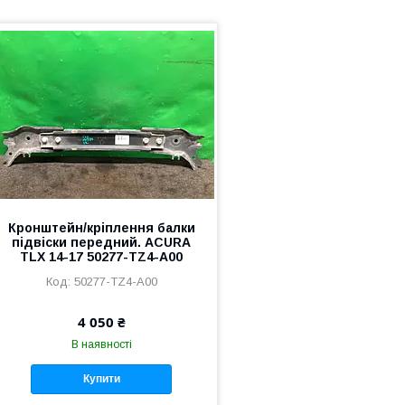
Кронштейн/кріплення балки
підвіски передний. ACURA
TLX 14-17 50277-TZ4-A00
50277-TZ4-A00
4 050 ₴
В наявності
Купити