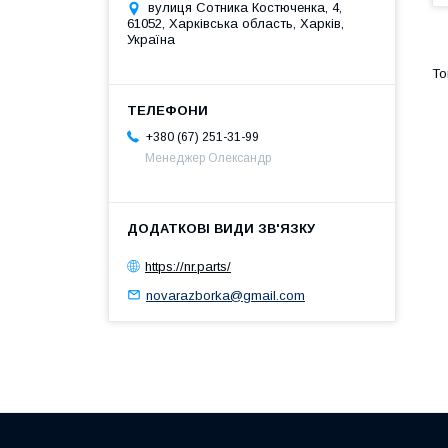
вулиця Сотника Костюченка, 4,
61052, Харківська область, Харків,
Україна
+380 (67) 251-31-99
Менеджер Олександр
https://nr.parts/
novarazborka@gmail.com