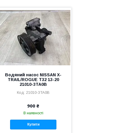
Водяний насос NISSAN X-
TRAIL/ROGUE T32 13-20
21010-3TA0B
21010-3TA0B
900 ₴
В наявності
Купити