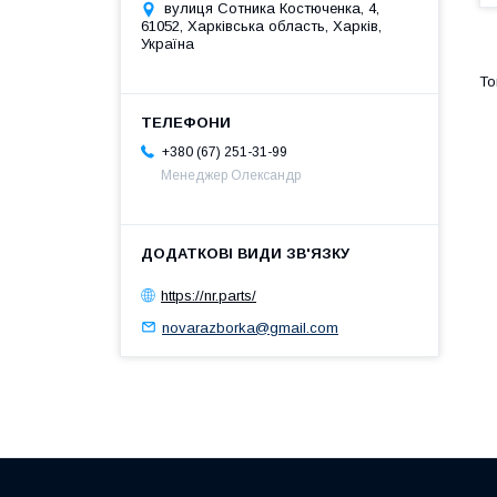
вулиця Сотника Костюченка, 4,
61052, Харківська область, Харків,
Україна
+380 (67) 251-31-99
Менеджер Олександр
https://nr.parts/
novarazborka@gmail.com