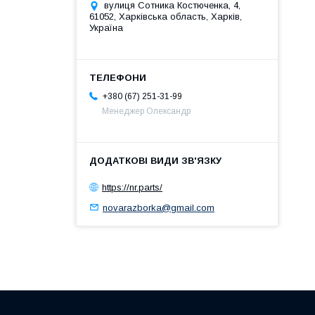
вулиця Сотника Костюченка, 4,
61052, Харківська область, Харків,
Україна
+380 (67) 251-31-99
Менеджер Олександр
https://nr.parts/
novarazborka@gmail.com