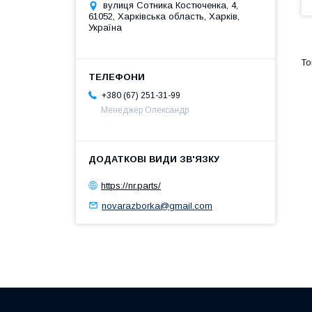
вулиця Сотника Костюченка, 4,
61052, Харківська область, Харків,
Україна
+380 (67) 251-31-99
Менеджер Олександр
https://nr.parts/
novarazborka@gmail.com