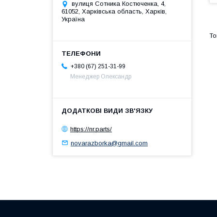
вулиця Сотника Костюченка, 4,
61052, Харківська область, Харків,
Україна
+380 (67) 251-31-99
Менеджер Олександр
https://nr.parts/
novarazborka@gmail.com