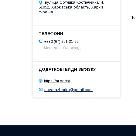
вулиця Сотника Костюченка, 4,
61052, Харківська область, Харків,
Україна
+380 (67) 251-31-99
Менеджер Олександр
https://nr.parts/
novarazborka@gmail.com