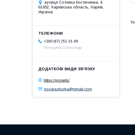
вулиця Сотника Костюченка, 4,
61052, Харківська область, Харків,
Україна
+380 (67) 251-31-99
Менеджер Олександр
https://nr.parts/
novarazborka@gmail.com