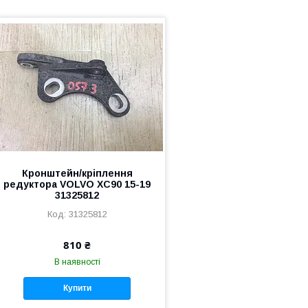
Кронштейн/кріплення
редуктора VOLVO XC90 15-19
31325812
31325812
810 ₴
В наявності
Купити