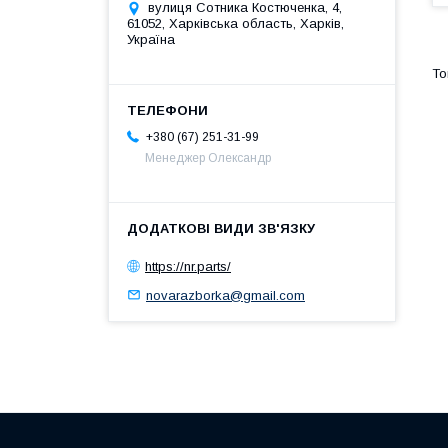
вулиця Сотника Костюченка, 4,
61052, Харківська область, Харків,
Україна
+380 (67) 251-31-99
Менеджер Олександр
https://nr.parts/
novarazborka@gmail.com