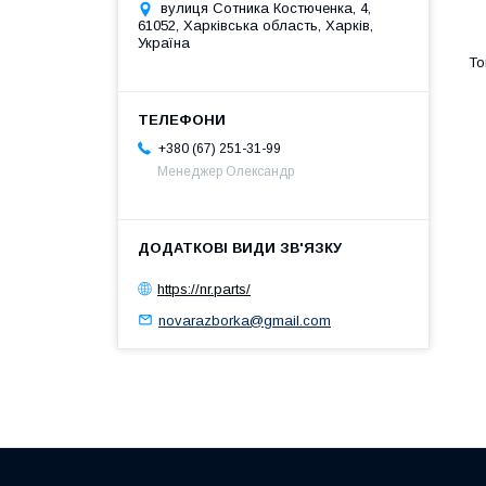
вулиця Сотника Костюченка, 4,
61052, Харківська область, Харків,
Україна
+380 (67) 251-31-99
Менеджер Олександр
https://nr.parts/
novarazborka@gmail.com