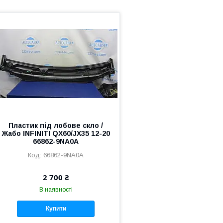
Пластик під лобове скло /
Жабо INFINITI QX60/JX35 12-20
66862-9NA0A
66862-9NA0A
2 700 ₴
В наявності
Купити