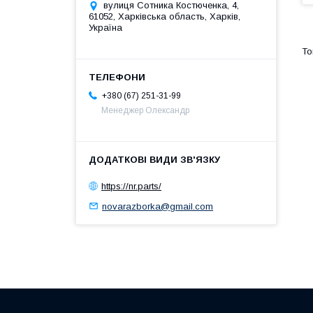
вулиця Сотника Костюченка, 4,
61052, Харківська область, Харків,
Україна
+380 (67) 251-31-99
Менеджер Олександр
https://nr.parts/
novarazborka@gmail.com