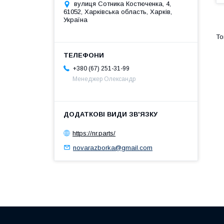
вулиця Сотника Костюченка, 4,
61052, Харківська область, Харків,
Україна
+380 (67) 251-31-99
Менеджер Олександр
https://nr.parts/
novarazborka@gmail.com