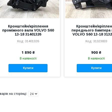
Кронштейн/кріплення
Кронштейн/кріпле
проміжного вала VOLVO S60
переднього бампера 
13-18 31401326
VOLVO S60 13-18 313
31401326
31323833
1 890 ₴
900 ₴
В наявності
В наявності
Купити
Купити