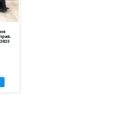
ння
прав.
23833