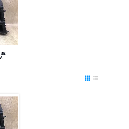
НИЕ
РА